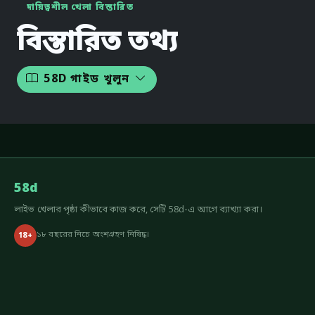
দায়িত্বশীল খেলা বিস্তারিত
বিস্তারিত তথ্য
58D গাইড খুলুন
58d
লাইভ খেলার পৃষ্ঠা কীভাবে কাজ করে, সেটি 58d-এ আগে ব্যাখ্যা করা।
১৮ বছরের নিচে অংশগ্রহণ নিষিদ্ধ।
18+