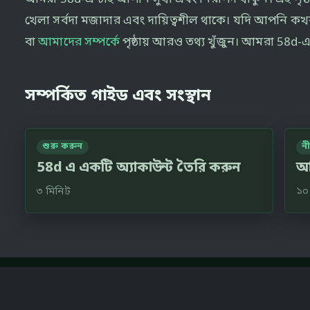
খেলা সর্বদা মজাদার এবং দায়িত্বশীল থাকে। যদি আপনি ক
বা
আমাদের সম্পর্কে
পৃষ্ঠায় আরও তথ্য খুঁজুন। আমরা 58d-এ 
সম্পর্কিত গাইড এবং সংস্থান
শুরু করুন
ন
58d এ একটি অ্যাকাউন্ট তৈরি করুন
আম
৩ মিনিট
১০