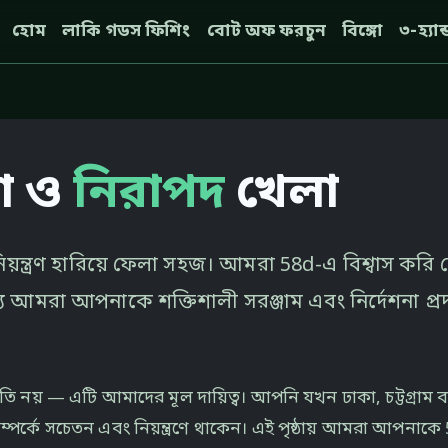
হোম
লাকি গডস ফিশিং
বোট অফ ফরচুন
বিঙ্গো
৩-হ্যা
ীমা ও
নিরাপদ
খেলা
ত্রণ হারিয়ে ফেলা সহজ। আমরা 58d-এ বিশ্বাস করি যে
য আমরা আপনাকে শক্তিশালী সরঞ্জাম এবং নির্দেশনা প
 নীতি নয় — এটি আমাদের মূল দায়িত্ব। আপনি যখন ঢাকা, চট্টগ্রাম 
র্কে সচেতন এবং নিয়ন্ত্রণে থাকেন। এই পৃষ্ঠায় আমরা আপনাকে 5